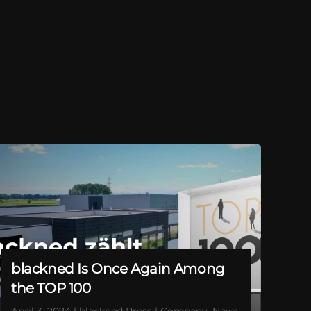
blackned Is Once Again Among
the TOP 100
April 3, 2024 | blackned Press | Company, News