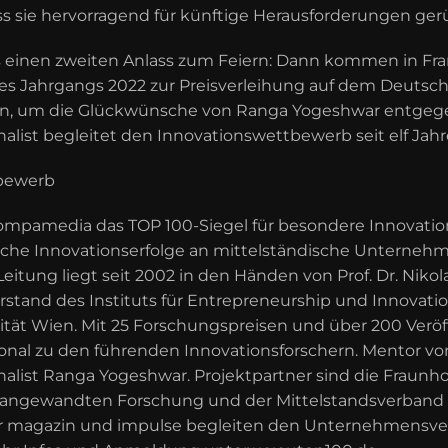
dass sie hervorragend für künftige Herausforderungen ger
es einen zweiten Anlass zum Feiern: Dann kommen in Fra
es Jahrgangs 2022 zur Preisverleihung auf dem Deutsch
, um die Glückwünsche von Ranga Yogeshwar entgeg
alist begleitet den Innovationswettbewerb seit elf Jahr
tbewerb
 compamedia das TOP 100-Siegel für besondere Innovatio
iche Innovationserfolge an mittelständische Unternehm
Leitung liegt seit 2002 in den Händen von Prof. Dr. Niko
rstand des Instituts für Entrepreneurship und Innovati
ität Wien. Mit 25 Forschungspreisen und über 200 Verö
ional zu den führenden Innovationsforschern. Mentor von
alist Ranga Yogeshwar. Projektpartner sind die Fraunho
r angewandten Forschung und der Mittelstandsverband
 magazin und impulse begleiten den Unternehmensverg