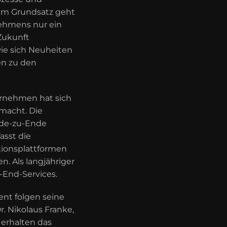
 Im Grundsatz geht
nehmens nur ein
Zukunft
wie sich Neuheiten
en zu den
rnehmen hat sich
acht. Die
nde-zu-Ende
asst die
ionsplattformen
. Als langjähriger
o-End-Services.
ent folgen seine
r. Nikolaus Franke,
 erhalten das