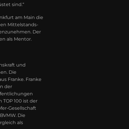
üstet sind.“
nkfurt am Main die
en Mittelstands-
enzunehmen. Der
en als Mentor.
nskraft und
en. Die
laus Franke. Franke
on der
ffentlichungen
 TOP 100 ist der
fer-Gesellschaft
 BVMW. Die
leich als