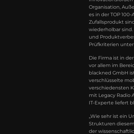
Organisation, Auß
es in der TOP 100-
Zufallsprodukt si
wiederholbar sind.
und Produktverbes
Prüfkriterien unte
Die Firma ist in de
vor allem im Bere
blackned GmbH ist
verschlüsselte mo
verschiedensten 
mit Legacy Radio 
IT-Experte liefert
„Wie sehr ist ein
Strukturen diesem Z
der wissenschaftli