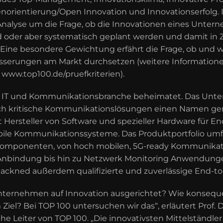
enorientierung/Open Innovation und Innovationserfolg.
Analyse um die Frage, ob die Innovationen eines Unter
nd oder aber systematisch geplant werden und damit in 
 Eine besondere Gewichtung erfährt die Frage, ob und 
serungen am Markt durchsetzen (weitere Information
r www.top100.de/pruefkriterien).
r
IT und Kommunikationsbranche
beheimatet. Das Unte
ich
kritische Kommunikationslösungen
einen Namen gem
 Hersteller von Software und spezieller Hardware für E
bile Kommunikationssysteme. Das Produktportfolio umf
Komponenten, von hoch mobilen, 5G-ready Kommunikat
Anbindung bis hin zu Netzwerk Monitoring Anwendungen
 blackned außerdem qualifizierte und zuverlässige End-t
 Unternehmen auf Innovation ausgerichtet? Wie konsequ
iel? Bei TOP 100 untersuchen wir das“, erläutert Prof. D
che Leiter von TOP 100. „Die innovativsten Mittelständler