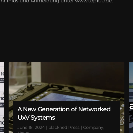
hr Infos und Anmeldung unter www.top100.de.
A New Generation of Networked
UxV Systems
June 18, 2024 | blackned Press | Company,
News