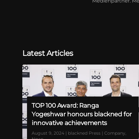
Medienpartner. Me
Latest Articles
TOP 100 Award: Ranga
Yogeshwar honours blackned for
innovative achievements
August 9, 2024 | blackned Press | Company,
News